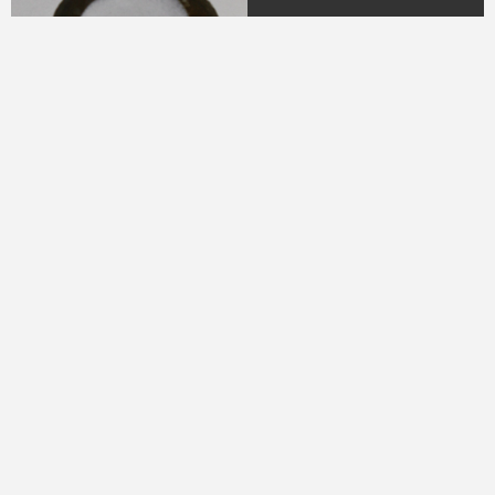
04.
DR. H.M.N.M Hasyim
Ning
(Periode 1979 - 1982)
05.
DR. H Sukamdani
Sahid Gito Sardjono
(Periode 1982-1985 &
1985-1988)